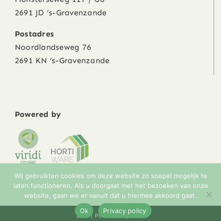
2691 JD ‘s-Gravenzande
Postadres
Noordlandseweg 76
2691 KN ‘s-Gravenzande
Powered by
Wij gebruikten cookies om deze website zo soepel mogelijk te
laten functioneren. Als u doorgaat met het bezoeken van onze
website, gaan we er vanuit dat u hiermee akkoord gaat.
Ok
Privacy policy
2023 | Powered by
ODK