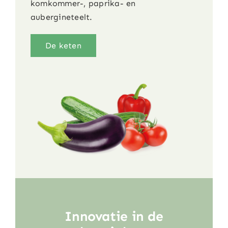
komkommer-, paprika- en
aubergineteelt.
De keten
Innovatie in de