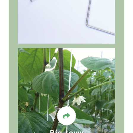
Meer informatie
Om een betere composteerbare
afvalstroom te creëren is ook het
touw waaraan de plant zichzelf
omhoog werkt, van belang. Om
uitval te voorkomen, worden veel
bio-touwsoorten gemeden, terwijl
de afvalverwerker juist alle belang
heeft bij biologisch afbreekbaar
touw. Met het gebruik van de Tom-
Bio-touw
System worden deze mindere