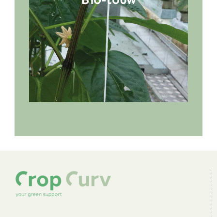
touweigenschappen ondervangen,
dus is het inzetten van goed
composteerbaar biologisch touw
geen verdere belemmering.
Meer informatie