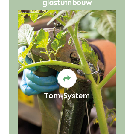
glastuinbouw
Als alternatief voor de plastic
tomatenclips, is de ‘Tom-System’ op
de markt gekomen. De Tom-System
is een bindsysteem waarmee het
gewas door middel van metalen
ringen aan het touw wordt
bevestigd. Dit gebeurt middels een
speciaal ontwikkelde tang waarmee
een stalen kram om het touwtje en
Tom-System
de stengel wordt geklemd, zónder
de stengel te beknellen. Doordat de
ringetjes van metaal zijn, kunnen
deze eenvoudig door een magneet
uit het afval gescheiden worden.