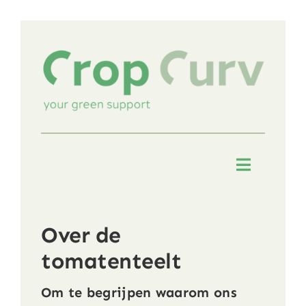
Skip
to
content
Toggle
Navigati
Home
Over de
Tomatenteelt
tomatenteelt
Om te begrijpen waarom ons
Crop Curv